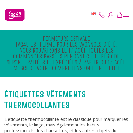
Skip to main content
FERMETURE ESTIVALE
TAG4U EST FERMÉ POUR LES VACANCES D'ÉTÉ.
NOUS ROUVRIRONS LE 17 AOÛT. TOUTES LES
COMMANDES PASSÉES PENDANT CETTE PÉRIODE
SERONT TRAITÉES ET EXPÉDIÉES À PARTIR DU 17 AOÛT.
MERCI DE VOTRE COMPRÉHENSION ET BEL ÉTÉ !
ÉTIQUETTES VÊTEMENTS
THERMOCOLLANTES
L’étiquette thermocollante est le classique pour marquer les
vêtements, le linge, mais également les habits
professionnels, les chausettes, et les autres objets du