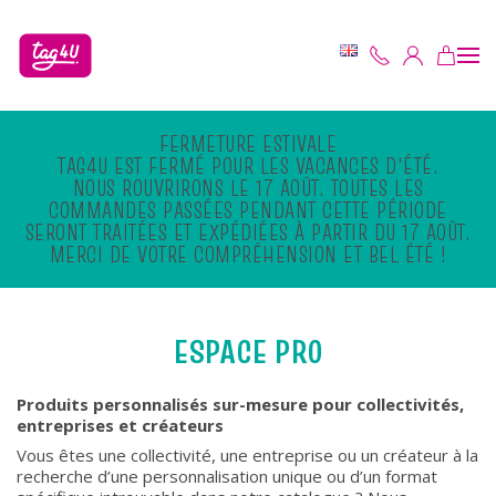
Skip to main content
FERMETURE ESTIVALE
TAG4U EST FERMÉ POUR LES VACANCES D'ÉTÉ.
NOUS ROUVRIRONS LE 17 AOÛT. TOUTES LES
COMMANDES PASSÉES PENDANT CETTE PÉRIODE
SERONT TRAITÉES ET EXPÉDIÉES À PARTIR DU 17 AOÛT.
MERCI DE VOTRE COMPRÉHENSION ET BEL ÉTÉ !
ESPACE PRO
Produits personnalisés sur-mesure pour collectivités,
entreprises et créateurs
Vous êtes une collectivité, une entreprise ou un créateur à la
recherche d’une personnalisation unique ou d’un format