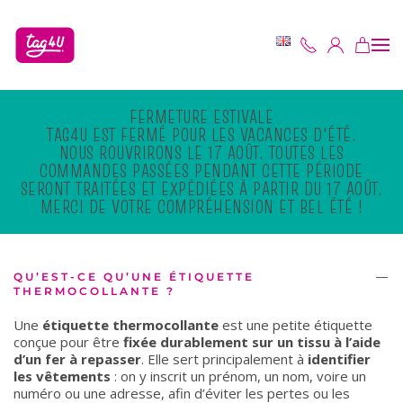
Skip to main content
FERMETURE ESTIVALE
TAG4U EST FERMÉ POUR LES VACANCES D'ÉTÉ.
NOUS ROUVRIRONS LE 17 AOÛT. TOUTES LES
COMMANDES PASSÉES PENDANT CETTE PÉRIODE
SERONT TRAITÉES ET EXPÉDIÉES À PARTIR DU 17 AOÛT.
MERCI DE VOTRE COMPRÉHENSION ET BEL ÉTÉ !
QU’EST-CE QU’UNE ÉTIQUETTE
THERMOCOLLANTE ?
Une
étiquette thermocollante
est une petite étiquette
conçue pour être
fixée durablement sur un tissu à l’aide
d’un fer à repasser
. Elle sert principalement à
identifier
les vêtements
: on y inscrit un prénom, un nom, voire un
numéro ou une adresse, afin d’éviter les pertes ou les